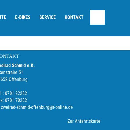
ITE
E-BIKES
SERVICE
KONTAKT
ONTAKT
weirad Schmid e.K.
kenstraße 51
7652 Offenburg
l.: 0781 22282
ax: 0781 70282
zweirad-schmid-offenburg@t-online.de
Zur Anfahrtskarte