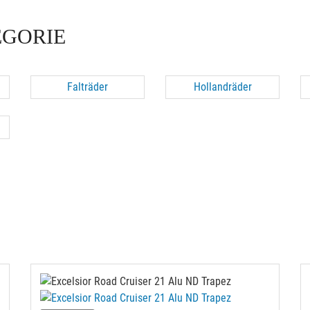
EGORIE
Falträder
Hollandräder