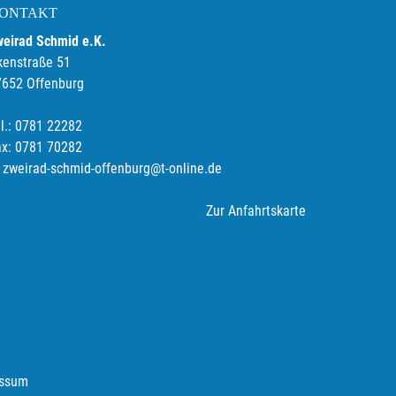
ONTAKT
weirad Schmid e.K.
kenstraße 51
7652 Offenburg
l.: 0781 22282
ax: 0781 70282
zweirad-schmid-offenburg@t-online.de
Zur Anfahrtskarte
ssum